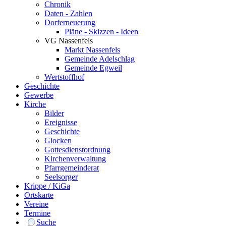
Chronik
Daten - Zahlen
Dorferneuerung
Pläne - Skizzen - Ideen
VG Nassenfels
Markt Nassenfels
Gemeinde Adelschlag
Gemeinde Egweil
Wertstoffhof
Geschichte
Gewerbe
Kirche
Bilder
Ereignisse
Geschichte
Glocken
Gottesdienstordnung
Kirchenverwaltung
Pfarrgemeinderat
Seelsorger
Krippe / KiGa
Ortskarte
Vereine
Termine
Suche