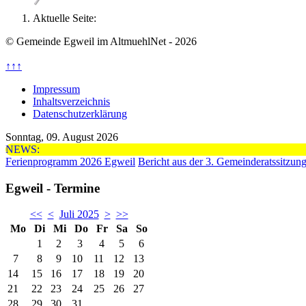
Aktuelle Seite:
© Gemeinde Egweil im AltmuehlNet - 2026
↑↑↑
Impressum
Inhaltsverzeichnis
Datenschutzerklärung
Sonntag, 09. August 2026
NEWS:
Ferienprogramm 2026 Egweil
Bericht aus der 3. Gemeinderatssitzun
Egweil - Termine
<<
<
Juli 2025
>
>>
Mo
Di
Mi
Do
Fr
Sa
So
1
2
3
4
5
6
7
8
9
10
11
12
13
14
15
16
17
18
19
20
21
22
23
24
25
26
27
28
29
30
31