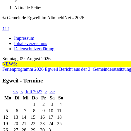
Aktuelle Seite:
© Gemeinde Egweil im AltmuehlNet - 2026
↑↑↑
Impressum
Inhaltsverzeichnis
Datenschutzerklärung
Sonntag, 09. August 2026
NEWS:
Ferienprogramm 2026 Egweil
Bericht aus der 3. Gemeinderatssitzun
Egweil - Termine
<<
<
Juli 2027
>
>>
Mo
Di
Mi
Do
Fr
Sa
So
1
2
3
4
5
6
7
8
9
10
11
12
13
14
15
16
17
18
19
20
21
22
23
24
25
26
27
28
29
30
31