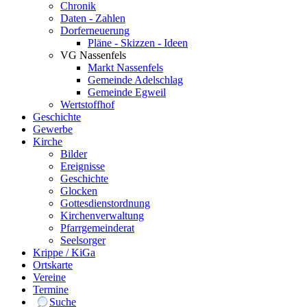
Chronik
Daten - Zahlen
Dorferneuerung
Pläne - Skizzen - Ideen
VG Nassenfels
Markt Nassenfels
Gemeinde Adelschlag
Gemeinde Egweil
Wertstoffhof
Geschichte
Gewerbe
Kirche
Bilder
Ereignisse
Geschichte
Glocken
Gottesdienstordnung
Kirchenverwaltung
Pfarrgemeinderat
Seelsorger
Krippe / KiGa
Ortskarte
Vereine
Termine
Suche