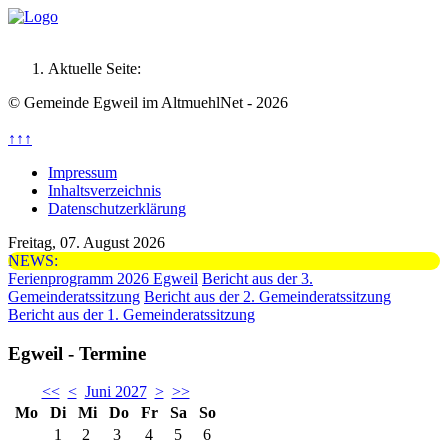
Aktuelle Seite:
© Gemeinde Egweil im AltmuehlNet - 2026
↑↑↑
Impressum
Inhaltsverzeichnis
Datenschutzerklärung
Freitag, 07. August 2026
NEWS:
Ferienprogramm 2026 Egweil
Bericht aus der 3.
Gemeinderatssitzung
Bericht aus der 2. Gemeinderatssitzung
Bericht aus der 1. Gemeinderatssitzung
Egweil - Termine
<<
<
Juni 2027
>
>>
Mo
Di
Mi
Do
Fr
Sa
So
1
2
3
4
5
6