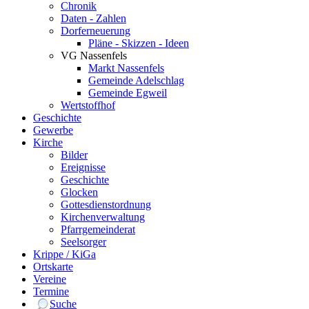
Chronik
Daten - Zahlen
Dorferneuerung
Pläne - Skizzen - Ideen
VG Nassenfels
Markt Nassenfels
Gemeinde Adelschlag
Gemeinde Egweil
Wertstoffhof
Geschichte
Gewerbe
Kirche
Bilder
Ereignisse
Geschichte
Glocken
Gottesdienstordnung
Kirchenverwaltung
Pfarrgemeinderat
Seelsorger
Krippe / KiGa
Ortskarte
Vereine
Termine
Suche