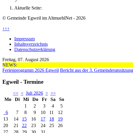
Aktuelle Seite:
© Gemeinde Egweil im AltmuehlNet - 2026
↑↑↑
Impressum
Inhaltsverzeichnis
Datenschutzerklärung
Freitag, 07. August 2026
NEWS:
Ferienprogramm 2026 Egweil
Bericht aus der 3. Gemeinderatssitzun
Egweil - Termine
<<
<
Juli 2026
>
>>
Mo
Di
Mi
Do
Fr
Sa
So
1
2
3
4
5
6
7
8
9
10
11
12
13
14
15
16
17
18
19
20
21
22
23
24
25
26
27
28
29
30
31