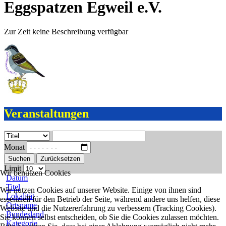
Eggspatzen Egweil e.V.
Zur Zeit keine Beschreibung verfügbar
Veranstaltungen
Monat
Suchen
Zurücksetzen
Limit
Wir benutzen Cookies
Datum
Titel
Wir nutzen Cookies auf unserer Website. Einige von ihnen sind
Lokalität
essenziell für den Betrieb der Seite, während andere uns helfen, diese
Ortsname
Website und die Nutzererfahrung zu verbessern (Tracking Cookies).
Bundesland
Sie können selbst entscheiden, ob Sie die Cookies zulassen möchten.
Kategorie