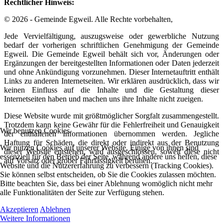
Rechtlicher Hinweis:
© 2026 - Gemeinde Egweil. Alle Rechte vorbehalten,
Jede Vervielfältigung, auszugsweise oder gewerbliche Nutzung
bedarf der vorherigen schriftlichen Genehmigung der Gemeinde
Egweil. Die Gemeinde Egweil behält sich vor, Änderungen oder
Ergänzungen der bereitgestellten Informationen oder Daten jederzeit
und ohne Ankündigung vorzunehmen. Dieser Internetauftritt enthält
Links zu anderen Internetseiten. Wir erklären ausdrücklich, dass wir
keinen Einfluss auf die Inhalte und die Gestaltung dieser
Internetseiten haben und machen uns ihre Inhalte nicht zueigen.
Diese Website wurde mit größtmöglicher Sorgfalt zusammengestellt.
Trotzdem kann keine Gewähr für die Fehlerfreiheit und Genauigkeit
Wir benutzen Cookies
der enthaltenen Informationen übernommen werden. Jegliche
Haftung für Schäden, die direkt oder indirekt aus der Benutzung
Wir nutzen Cookies auf unserer Website. Einige von ihnen sind
dieser Website entstehen, wird ausgeschlossen, soweit diese nicht
essenziell für den Betrieb der Seite, während andere uns helfen, diese
auf Vorsatz oder grober Fahrlässigkeit beruhen.
Website und die Nutzererfahrung zu verbessern (Tracking Cookies).
Sie können selbst entscheiden, ob Sie die Cookies zulassen möchten.
Bitte beachten Sie, dass bei einer Ablehnung womöglich nicht mehr
alle Funktionalitäten der Seite zur Verfügung stehen.
Akzeptieren
Ablehnen
Weitere Informationen