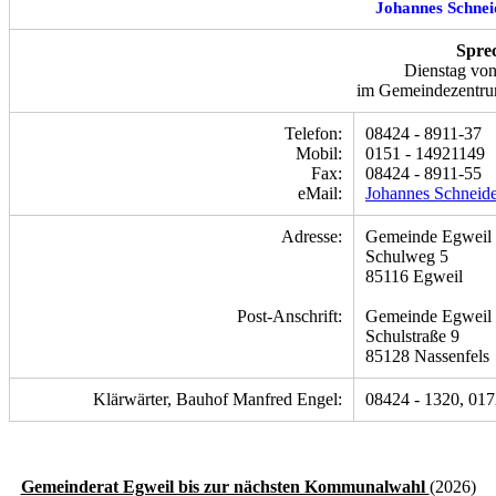
Johannes Schnei
Spre
Dienstag von
im Gemeindezentru
Telefon:
08424 - 8911-37
Mobil:
0151 - 14921149
Fax:
08424 - 8911-55
eMail:
Johannes Schneid
Adresse:
Gemeinde Egweil
Schulweg 5
85116 Egweil
Post-Anschrift:
Gemeinde Egweil
Schulstraße 9
85128 Nassenfels
Klärwärter, Bauhof Manfred Engel:
08424 - 1320, 017
Gemeinderat Egweil bis zur nächsten Kommunalwahl
(2026)