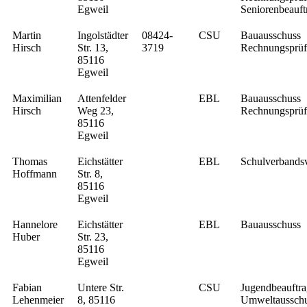
Egweil
Seniorenbeauft
Martin
Ingolstädter
08424-
CSU
Bauausschuss
Hirsch
Str. 13,
3719
Rechnungsprüf
85116
Egweil
Maximilian
Attenfelder
EBL
Bauausschuss
Hirsch
Weg 23,
Rechnungsprüf
85116
Egweil
Thomas
Eichstätter
EBL
Schulverbands
Hoffmann
Str. 8,
85116
Egweil
Hannelore
Eichstätter
EBL
Bauausschuss
Huber
Str. 23,
85116
Egweil
Fabian
Untere Str.
CSU
Jugendbeauftra
Lehenmeier
8, 85116
Umweltaussch