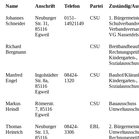
Name
Anschrift
Telefon
Partei
Zuständig/Au
Johannes
Neuburger
0151-
CSU
1. Bürgermeist
Schneider
Str. 31,
14921149
Schulverbands
85116
Verbandsversa
Egweil
VG Nassenfels
Richard
CSU
Breitbandbeauf
Bergmann
Rechnungsprüf
Kindergarten-,
Sozialausschus
Manfred
Ingolstädter
08424-
CSU
Bauhof/Kläran
Engel
Str. 8a,
1320
Kindergarten-,
85116
Sozialausschus
Egweil
Markus
Römerstr.
CSU
Bauausschuss
Heindl
7, 85116
Umweltaussch
Egweil
Thomas
Neuburger
08424-
EBL
2. Bürgermeist
Heinrich
Str. 13,
3306
Umweltaussch
85116
Rechnungsprüf