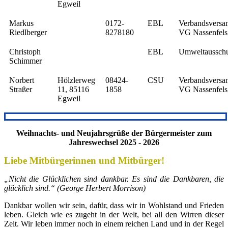
Egweil
Markus
0172-
EBL
Verbandsversa
Riedlberger
8278180
VG Nassenfels
Christoph
EBL
Umweltaussch
Schimmer
Norbert
Hölzlerweg
08424-
CSU
Verbandsversa
Straßer
11, 85116
1858
VG Nassenfels
Egweil
Weihnachts- und Neujahrsgrüße der Bürgermeister zum
Jahreswechsel 2025 - 2026
Liebe Mitbürgerinnen und Mitbürger!
„Nicht die Glücklichen sind dankbar. Es sind die Dankbaren, die
glücklich sind.“ (George Herbert Morrison)
Dankbar wollen wir sein, dafür, dass wir in Wohlstand und Frieden
leben. Gleich wie es zugeht in der Welt, bei all den Wirren dieser
Zeit. Wir leben immer noch in einem reichen Land und in der Regel