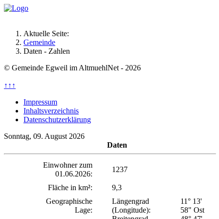
Aktuelle Seite:
Gemeinde
Daten - Zahlen
© Gemeinde Egweil im AltmuehlNet - 2026
↑↑↑
Impressum
Inhaltsverzeichnis
Datenschutzerklärung
Sonntag, 09. August 2026
Daten
Einwohner zum
1237
01.06.2026:
Fläche in km
²
:
9,3
Geographische
Längengrad
11° 13'
Lage:
(Longitude):
58" Ost
Breitengrad
48° 47'