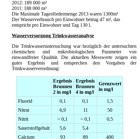
2012: 189 000 m³
2011: 188 000 m³
Die Maximale Tagesfördermenge 2013 waren 1300m³
Der Wasserverbrauch pro Einwohner betrug 47 m³, das
entspricht pro Einwohner und Tag 130 l.
Wasserversorgung Trinkwasseranalyse
Die Trinkwasseruntersuchung war bezüglich der untersuchten
chemischen und mikrobiologischen Parameter von
einwandfreier Qualität. Die aktuellen Messwerte zeigen ein
gutes Ergebnis und entsprechen den Vorgaben der
Trinkwasserverordnung:
Ergebnis
Ergebnis
Grenzwert
Brunnen
Brunnen
in mg/l
2 in mg/l
4 in mg/l
Fluorid
0,1
0,1
1,5
Nitrat
6,9
11
50
Nitrit
< 0,1
< 0,1
0,5
Sauerstoffgehalt
5,6
5,4
Calcium
93
89
400