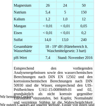
Magnesium
26
24
50
Natrium
5,4
5
150
Kalium
1,2
1,0
12
Mangan
< 0,01
< 0,01
0,05
Eisen
< 0,01
< 0,01
0,2
Sulfat
14,0
13,0
240
Gesamthärte
18 - 19º dH (Härtebereich lt.
Wasserhärte
Waschmittelgesetz: 3 hart)
pH-Wert
7,4
Stand: November 2016
Entsprechend den vorliegenden
Analysenergebnissen sowie den wasserchemischen
Berechnungen nach DIN EN 12502 und den
korrosionschemischen Berechnungen nach DIN
50930 sind die Wässer, entsprechend den UIS-
Prüfberichten UAU-15-0089669-01 und 02,
grundsätzlich als nicht korrosiv gegenüber
Wir benutzen Cookies
Edelstählen einzustufen, bei Kupfer, Normalstahl
und verzinkten Stählen ist die Wahrscheinlichkeit
Wir nutzen Cookies auf unserer Website. Einige von ihnen sind