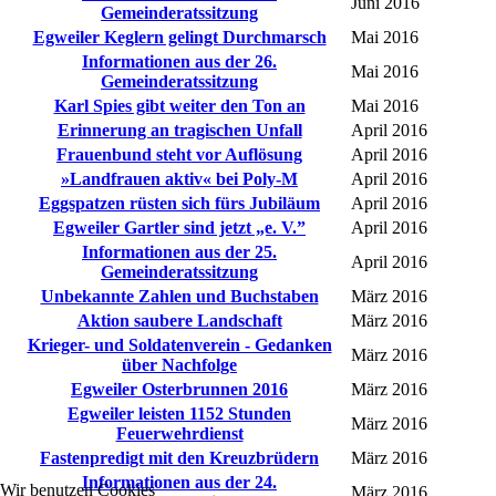
Juni 2016
Gemeinderatssitzung
Egweiler Keglern gelingt Durchmarsch
Mai 2016
Informationen aus der 26.
Mai 2016
Gemeinderatssitzung
Karl Spies gibt weiter den Ton an
Mai 2016
Erinnerung an tragischen Unfall
April 2016
Frauenbund steht vor Auflösung
April 2016
»Landfrauen aktiv« bei Poly-M
April 2016
Eggspatzen rüsten sich fürs Jubiläum
April 2016
Egweiler Gartler sind jetzt „e. V.”
April 2016
Informationen aus der 25.
April 2016
Gemeinderatssitzung
Unbekannte Zahlen und Buchstaben
März 2016
Aktion saubere Landschaft
März 2016
Krieger- und Soldatenverein - Gedanken
März 2016
über Nachfolge
Egweiler Osterbrunnen 2016
März 2016
Egweiler leisten 1152 Stunden
März 2016
Feuerwehrdienst
Fastenpredigt mit den Kreuzbrüdern
März 2016
Informationen aus der 24.
Wir benutzen Cookies
März 2016