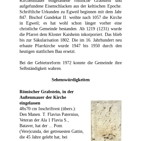
Kirchenmauer eingelassene römische Grabstein und
aufgefundene Eisenschlacken aus der keltischen Epoche.
Schriftliche Urkunden zu Egweil beginnen mit dem Jahr
847. Bischof Gundekar II. weihte nach 1057 die Kirche
in Egweil; es hat wohl schon länger vorher eine
christliche Gemeinde bestanden. Ab 1219 (1231) wurde
die Pfarrei dem Kloster Kaisheim inkorporiert. Das blieb
bis zur Säkularisation 1802. Die im 16. Jahrhundert neu
erbaute Pfarrkirche wurde 1947 bis 1950 durch den
heutigen stattlichen Bau ersetzt.
Bei der Gebietsreform 1972 konnte die Gemeinde ihre
Selbständigkeit wahren.
Sehenswürdigkeiten
Römischer Grabstein, in der
Außenmauer der Kirche
eingelassen
48x70 cm Inschriftrest (übers.):
Den Manen. T. Flavius Paternius,
Veteran der Ala 1 Flavia S.,
Bataver, hat der ... Pom.
(Vere)cunda, der getreuesten Gattin,
die 45 Jahre gelebt hat, bei