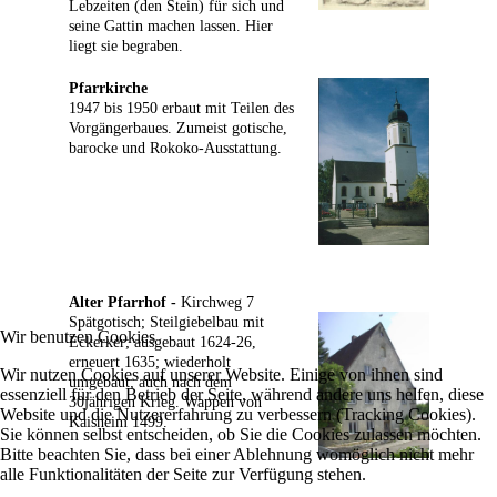
Lebzeiten (den Stein) für sich und
seine Gattin machen lassen. Hier
liegt sie begraben.
Pfarrkirche
1947 bis 1950 erbaut mit Teilen des
Vorgängerbaues. Zumeist gotische,
barocke und Rokoko-Ausstattung.
Alter Pfarrhof -
Kirchweg 7
Spätgotisch; Steilgiebelbau mit
Wir benutzen Cookies
Eckerker; ausgebaut 1624-26,
erneuert 1635; wiederholt
Wir nutzen Cookies auf unserer Website. Einige von ihnen sind
umgebaut; auch nach dem
essenziell für den Betrieb der Seite, während andere uns helfen, diese
30jährigen Krieg. Wappen von
Website und die Nutzererfahrung zu verbessern (Tracking Cookies).
Kaisheim 1499.
Sie können selbst entscheiden, ob Sie die Cookies zulassen möchten.
Bitte beachten Sie, dass bei einer Ablehnung womöglich nicht mehr
alle Funktionalitäten der Seite zur Verfügung stehen.