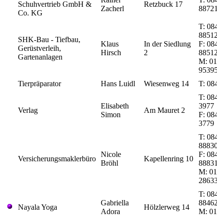
Schuhvertrieb GmbH &
Retzbuck 17
Zacherl
8872
Co. KG
T: 08
8851
SHK-Bau - Tiefbau,
Klaus
In der Siedlung
F: 08
Gerüstverleih,
Hirsch
2
8851
Gartenanlagen
M: 01
9539
Tierpräparator
Hans Luidl
Wiesenweg 14
T: 08
T: 08
Elisabeth
3977
Verlag
Am Mauret 2
Simon
F: 08
3779
T: 08
8883
Nicole
F: 08
Versicherungsmaklerbüro
Kapellenring 10
Bröhl
8883
M: 01
2863
T: 08
Gabriella
8846
Nayala Yoga
Hölzlerweg 14
Adora
M: 01