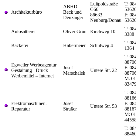
Luitpoldstraße
T: 08
ABHD
C66
53620
Architekturbüro
Beck und
86633
F: 08
Denzinger
Neuburg/Donau
5362
T: 08
Autosattlerei
Oliver Grün
Kirchweg 10
3388
T: 08
Bäckerei
Habermeier
Schulweg 4
1364
T: 08
8870
Egweiler Werbeagentur
Josef
F: 08
Gestaltung - Druck -
Untere Str. 22
Marschalek
8870
Werbemittel – Internet
M: 01
8347
T: 08
8816
Elektromaschinen-
Josef
F: 08
Untere Str. 53
Reparatur
Straßer
8816
M: 01
4455
T: 08
8846