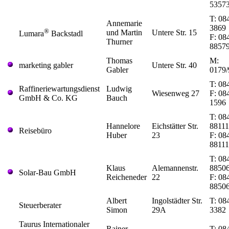
5357
T: 08
Annemarie
3869
®
und Martin
Untere Str. 15
Lumara
Backstadl
F: 08
Thurner
8857
Thomas
M:
marketing gabler
Untere Str. 40
Gabler
0179
T: 08
Raffineriewartungsdienst
Ludwig
Wiesenweg 27
F: 08
GmbH & Co. KG
Bauch
1596
T: 08
Hannelore
Eichstätter Str.
88111
Reisebüro
Huber
23
F: 08
8811
T: 08
Klaus
Alemannenstr.
8850
Solar-Bau GmbH
Reicheneder
22
F: 08
8850
Albert
Ingolstädter Str.
T: 08
Steuerberater
Simon
29A
3382
Taurus Internationaler
Rainer
T: 08