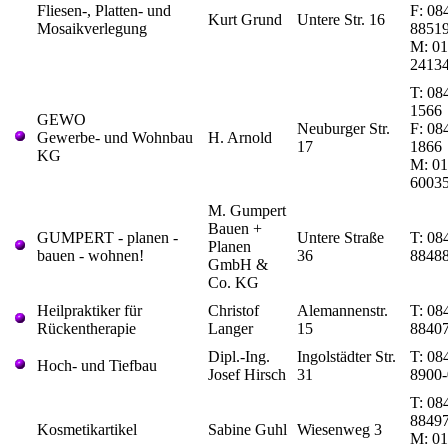
Fliesen-, Platten- und
F: 08
Kurt Grund
Untere Str. 16
Mosaikverlegung
8851
M: 01
2413
T: 08
1566
GEWO
Neuburger Str.
F: 08
Gewerbe- und Wohnbau
H. Arnold
17
1866
KG
M: 01
6003
M. Gumpert
Bauen +
GUMPERT - planen -
Untere Straße
T: 08
Planen
bauen - wohnen!
36
8848
GmbH &
Co. KG
Heilpraktiker für
Christof
Alemannenstr.
T: 08
Rückentherapie
Langer
15
8840
Dipl.-Ing.
Ingolstädter Str.
T: 08
Hoch- und Tiefbau
Josef Hirsch
31
8900-
T: 08
8849
Kosmetikartikel
Sabine Guhl
Wiesenweg 3
M: 01