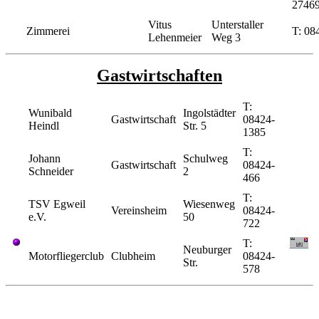
2746
Vitus
Unterstaller
Zimmerei
T: 08
Lehenmeier
Weg 3
Gastwirtschaften
T:
Wunibald
Ingolstädter
Gastwirtschaft
08424-
Heindl
Str. 5
1385
T:
Johann
Schulweg
Gastwirtschaft
08424-
Schneider
2
466
T:
TSV Egweil
Wiesenweg
Vereinsheim
08424-
e.V.
50
722
T:
Neuburger
Motorfliegerclub
Clubheim
08424-
Str.
578