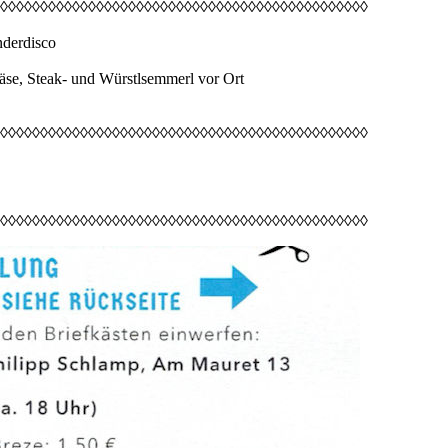
◊◊◊◊◊◊◊◊◊◊◊◊◊◊◊◊◊◊◊◊◊◊◊◊◊◊◊◊◊◊◊◊◊◊◊◊◊◊◊◊◊◊◊◊◊◊
nderdisco
äse, Steak- und Würstlsemmerl vor Ort
◊◊◊◊◊◊◊◊◊◊◊◊◊◊◊◊◊◊◊◊◊◊◊◊◊◊◊◊◊◊◊◊◊◊◊◊◊◊◊◊◊◊◊◊◊◊
◊◊◊◊◊◊◊◊◊◊◊◊◊◊◊◊◊◊◊◊◊◊◊◊◊◊◊◊◊◊◊◊◊◊◊◊◊◊◊◊◊◊◊◊◊◊