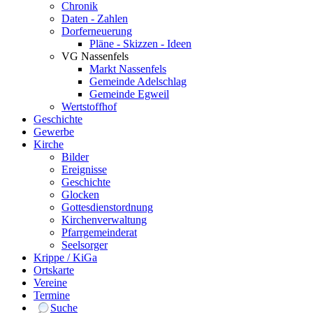
Chronik
Daten - Zahlen
Dorferneuerung
Pläne - Skizzen - Ideen
VG Nassenfels
Markt Nassenfels
Gemeinde Adelschlag
Gemeinde Egweil
Wertstoffhof
Geschichte
Gewerbe
Kirche
Bilder
Ereignisse
Geschichte
Glocken
Gottesdienstordnung
Kirchenverwaltung
Pfarrgemeinderat
Seelsorger
Krippe / KiGa
Ortskarte
Vereine
Termine
Suche