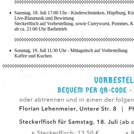
◊◊◊◊◊◊◊◊◊◊◊◊◊◊◊◊◊◊◊◊◊◊◊◊◊◊◊◊◊◊◊◊◊◊◊◊◊◊◊◊◊◊◊◊◊◊◊◊◊◊
Samstag, 18. Juli 17:00 Uhr - Kinderschminken, Hüpfburg, Ki
Live-Blasmusik und Bewirtung
Steckerlfisch auf Vorbestellung, sowie Currywurst, Pommes, K
ab ca. 21:00 Uhr Barbetrieb
◊◊◊◊◊◊◊◊◊◊◊◊◊◊◊◊◊◊◊◊◊◊◊◊◊◊◊◊◊◊◊◊◊◊◊◊◊◊◊◊◊◊◊◊◊◊◊◊◊◊
Sonntag, 19. Juli 11:30 Uhr - Mittagstisch auf Vorbestellung
Kaffee und Kuchen
◊◊◊◊◊◊◊◊◊◊◊◊◊◊◊◊◊◊◊◊◊◊◊◊◊◊◊◊◊◊◊◊◊◊◊◊◊◊◊◊◊◊◊◊◊◊◊◊◊◊◊◊◊◊◊