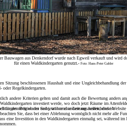
er Bauwagen aus Denkendorf wurde nach Egweil verkauft und wird do
für einen Waldkindergarten genutzt.-
Foto: Hans-Peter Gabler
n Sitzung beschlossenen Haushalt und eine Ungleichbehandlung der K
d- oder Regelkindergarten.
tzlich andere Kriterien gelten und damit auch die Bewertung anders an
 Waldkindergarten investiert werde, wo doch jetzt Räume im Attenfeld
ell für den Betrieb der Seite, während andere uns helfen, diese Websit
chtungen nötig waren und jetzt nur eine Leitung ausreichend ist.
 beachten Sie, dass bei einer Ablehnung womöglich nicht mehr alle Funk
s eine Investition in den Waldkindergarten einmalig sei, während im 
genommen.