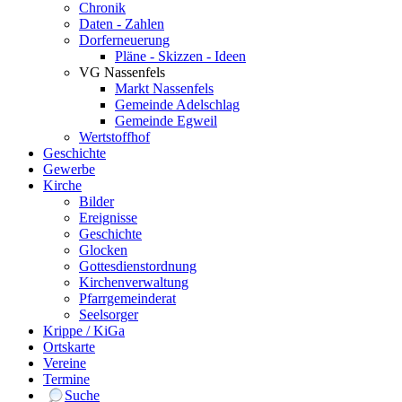
Chronik
Daten - Zahlen
Dorferneuerung
Pläne - Skizzen - Ideen
VG Nassenfels
Markt Nassenfels
Gemeinde Adelschlag
Gemeinde Egweil
Wertstoffhof
Geschichte
Gewerbe
Kirche
Bilder
Ereignisse
Geschichte
Glocken
Gottesdienstordnung
Kirchenverwaltung
Pfarrgemeinderat
Seelsorger
Krippe / KiGa
Ortskarte
Vereine
Termine
Suche