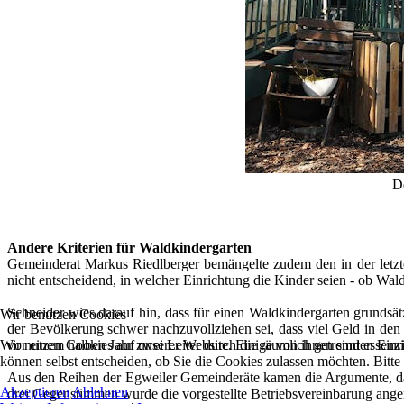
D
Andere Kriterien für Waldkindergarten
Gemeinderat Markus Riedlberger bemängelte zudem den in der letzte
nicht entscheidend, in welcher Einrichtung die Kinder seien - ob Wal
Schneider wies darauf hin, dass für einen Waldkindergarten grundsä
Wir benutzen Cookies
der Bevölkerung schwer nachzuvollziehen sei, dass viel Geld in den
Wir nutzen Cookies auf unserer Website. Einige von ihnen sind essenzi
vor einem halben Jahr zwei Leiter durch die räumlich getrennten Einri
können selbst entscheiden, ob Sie die Cookies zulassen möchten. Bitte
Aus den Reihen der Egweiler Gemeinderäte kamen die Argumente, das
Akzeptieren
Ablehnen
drei Gegenstimmen wurde die vorgestellte Betriebsvereinbarung an