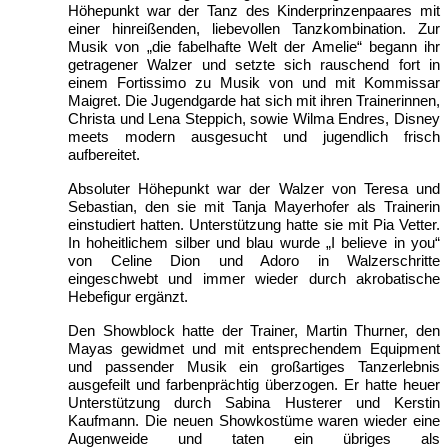
Höhepunkt war der Tanz des Kinderprinzenpaares mit
einer hinreißenden, liebevollen Tanzkombination. Zur
Musik von „die fabelhafte Welt der Amelie“ begann ihr
getragener Walzer und setzte sich rauschend fort in
einem Fortissimo zu Musik von und mit Kommissar
Maigret. Die Jugendgarde hat sich mit ihren Trainerinnen,
Christa und Lena Steppich, sowie Wilma Endres, Disney
meets modern ausgesucht und jugendlich frisch
aufbereitet.
Absoluter Höhepunkt war der Walzer von Teresa und
Sebastian, den sie mit Tanja Mayerhofer als Trainerin
einstudiert hatten. Unterstützung hatte sie mit Pia Vetter.
In hoheitlichem silber und blau wurde „I believe in you“
von Celine Dion und Adoro in Walzerschritte
eingeschwebt und immer wieder durch akrobatische
Hebefigur ergänzt.
Den Showblock hatte der Trainer, Martin Thurner, den
Mayas gewidmet und mit entsprechendem Equipment
und passender Musik ein großartiges Tanzerlebnis
ausgefeilt und farbenprächtig überzogen. Er hatte heuer
Unterstützung durch Sabina Husterer und Kerstin
Kaufmann. Die neuen Showkostüme waren wieder eine
Augenweide und taten ein übriges als