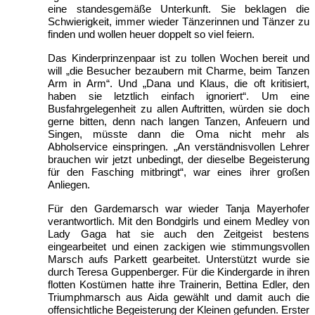
eine standesgemäße Unterkunft. Sie beklagen die
Schwierigkeit, immer wieder Tänzerinnen und Tänzer zu
finden und wollen heuer doppelt so viel feiern.
Das Kinderprinzenpaar ist zu tollen Wochen bereit und
will „die Besucher bezaubern mit Charme, beim Tanzen
Arm in Arm“. Und „Dana und Klaus, die oft kritisiert,
haben sie letztlich einfach ignoriert“. Um eine
Busfahrgelegenheit zu allen Auftritten, würden sie doch
gerne bitten, denn nach langen Tanzen, Anfeuern und
Singen, müsste dann die Oma nicht mehr als
Abholservice einspringen. „An verständnisvollen Lehrer
brauchen wir jetzt unbedingt, der dieselbe Begeisterung
für den Fasching mitbringt“, war eines ihrer großen
Anliegen.
Für den Gardemarsch war wieder Tanja Mayerhofer
verantwortlich. Mit den Bondgirls und einem Medley von
Lady Gaga hat sie auch den Zeitgeist bestens
eingearbeitet und einen zackigen wie stimmungsvollen
Marsch aufs Parkett gearbeitet. Unterstützt wurde sie
durch Teresa Guppenberger. Für die Kindergarde in ihren
flotten Kostümen hatte ihre Trainerin, Bettina Edler, den
Triumphmarsch aus Aida gewählt und damit auch die
offensichtliche Begeisterung der Kleinen gefunden. Erster