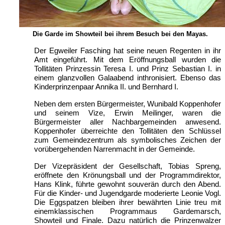
Die Garde im Showteil bei ihrem Besuch bei den Mayas.
Der Egweiler Fasching hat seine neuen Regenten in ihr
Amt eingeführt. Mit dem Eröffnungsball wurden die
Tollitäten Prinzessin Teresa I. und Prinz Sebastian I. in
einem glanzvollen Galaabend inthronisiert. Ebenso das
Kinderprinzenpaar Annika II. und Bernhard I.
Neben dem ersten Bürgermeister, Wunibald Koppenhofer
und seinem Vize, Erwin Meilinger, waren die
Bürgermeister aller Nachbargemeinden anwesend.
Koppenhofer überreichte den Tollitäten den Schlüssel
zum Gemeindezentrum als symbolisches Zeichen der
vorübergehenden Narrenmacht in der Gemeinde.
Der Vizepräsident der Gesellschaft, Tobias Spreng,
eröffnete den Krönungsball und der Programmdirektor,
Hans Klink, führte gewohnt souverän durch den Abend.
Für die Kinder- und Jugendgarde moderierte Leonie Vogl.
Die Eggspatzen bleiben ihrer bewährten Linie treu mit
einemklassischen Programmaus Gardemarsch,
Showteil und Finale. Dazu natürlich die Prinzenwalzer