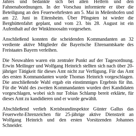
Jahres und bedankte sich bei allen Helfern und den
Fahnenabordnungen. In der Vorschau informierte er über die
Beteiligung an den Feuerwehrfesten am 5. Mai in Meilenhofen und
am 22. Juni in Eitensheim. Über Pfingsten ist wieder die
Berghüttenfahrt geplant, und vom 23. bis 28. August ist ein
Aufenthalt auf der Winklmoosalm vorgesehen.
Anschließend konnten die scheidenden Kommandanten an 32
verdiente aktive Mitglieder die Bayerische Ehrenamtskarte des
Freistaates Bayern verleihen.
Die Neuwahlen waren ein zentraler Punkt auf der Tagesordnung.
Erwin Meilinger und Wolfgang Heinrich stellten sich nach über 20-
jähriger Tätigkeit für dieses Amt nicht zur Verfügung. Für das Amt
des ersten Kommandanten wurde Thomas Heinrich vorgeschlagen.
Die anschließende Wahl ergab ein einstimmiges Ergebnis für ihn.
Für die Wahl des zweiten Kommandanten wurden drei Kandidaten
vorgeschlagen, wobei sich nur Tobias Schlamp bereit erklärte, für
dieses Amt zu kandidieren und er wurde gewählt.
Abschließend verlieh Kreisbrandinspektor Günter Gallus das
Feuerwehr-Ehrenzeichen für 25-jährige aktive Dienstzeit an
Wolfgang Heinrich und den ersten Vorsitzenden Johannes
Schneider.