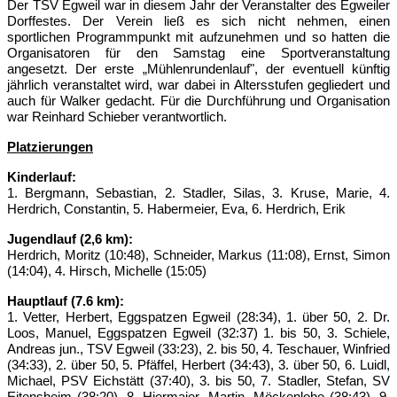
Der TSV Egweil war in diesem Jahr der Veranstalter des Egweiler
Dorffestes. Der Verein ließ es sich nicht nehmen, einen
sportlichen Programmpunkt mit aufzunehmen und so hatten die
Organisatoren für den Samstag eine Sportveranstaltung
angesetzt. Der erste „Mühlenrundenlauf", der eventuell künftig
jährlich veranstaltet wird, war dabei in Altersstufen gegliedert und
auch für Walker gedacht. Für die Durchführung und Organisation
war Reinhard Schieber verantwortlich.
Platzierungen
Kinderlauf:
1. Bergmann, Sebastian, 2. Stadler, Silas, 3. Kruse, Marie, 4.
Herdrich, Constantin, 5. Habermeier, Eva, 6. Herdrich, Erik
Jugendlauf (2,6 km):
Herdrich, Moritz (10:48), Schneider, Markus (11:08), Ernst, Simon
(14:04), 4. Hirsch, Michelle (15:05)
Hauptlauf (7.6 km):
1. Vetter, Herbert, Eggspatzen Egweil (28:34), 1. über 50, 2. Dr.
Loos, Manuel, Eggspatzen Egweil (32:37) 1. bis 50, 3. Schiele,
Andreas jun., TSV Egweil (33:23), 2. bis 50, 4. Teschauer, Winfried
(34:33), 2. über 50, 5. Pfäffel, Herbert (34:43), 3. über 50, 6. Luidl,
Michael, PSV Eichstätt (37:40), 3. bis 50, 7. Stadler, Stefan, SV