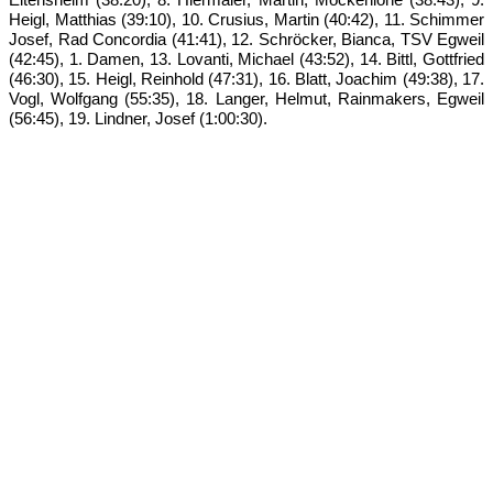
Eitensheim (38:20), 8. Hiermaier, Martin, Möckenlohe (38:43), 9.
Heigl, Matthias (39:10), 10. Crusius, Martin (40:42), 11. Schimmer
Josef, Rad Concordia (41:41), 12. Schröcker, Bianca, TSV Egweil
(42:45), 1. Damen, 13. Lovanti, Michael (43:52), 14. Bittl, Gottfried
(46:30), 15. Heigl, Reinhold (47:31), 16. Blatt, Joachim (49:38), 17.
Vogl, Wolfgang (55:35), 18. Langer, Helmut, Rainmakers, Egweil
(56:45), 19. Lindner, Josef (1:00:30).