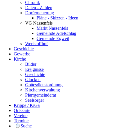
Chronik
Daten - Zahlen
Dorferneuerung
Pläne - Skizzen - Ideen
VG Nassenfels
Markt Nassenfels
Gemeinde Adelschlag
Gemeinde Egweil
Wertstoffhof
Geschichte
Gewerbe
Kirche
Bilder
Ereignisse
Geschichte
Glocken
Gottesdienstordnung
Kirchenverwaltung
Pfarrgemeinderat
Seelsorger
Krippe / KiGa
Ortskarte
Vereine
Termine
Suche