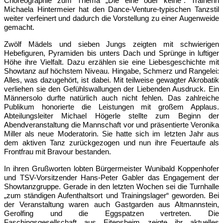
Choreographie zum Thema „Die eine oder keine“. Trainerin
Michaela Hintermeier hat den Dance-Venture-typischen Tanzstil
weiter verfeinert und dadurch die Vorstellung zu einer Augenweide
gemacht.
Zwölf Mädels und sieben Jungs zeigten mit schwierigen
Hebefiguren, Pyramiden bis unters Dach und Sprünge in luftiger
Höhe ihre Vielfalt. Dazu erzählen sie eine Liebesgeschichte mit
Showtanz auf höchstem Niveau. Hingabe, Schmerz und Rangelei:
Alles, was dazugehört, ist dabei. Mit teilweise gewagter Akrobatik
verliehen sie den Gefühlswallungen der Liebenden Ausdruck. Ein
Männersolo durfte natürlich auch nicht fehlen. Das zahlreiche
Publikum honorierte die Leistungen mit großem Applaus.
Abteilungsleiter Michael Högerle stellte zum Beginn der
Abendveranstaltung die Mannschaft vor und präsentierte Veronika
Miller als neue Moderatorin. Sie hatte sich im letzten Jahr aus
dem aktiven Tanz zurückgezogen und nun ihre Feuertaufe als
Frontfrau mit Bravour bestanden.
In ihren Grußworten lobten Bürgermeister Wunibald Koppenhofer
und TSV-Vorsitzender Hans-Peter Gabler das Engagement der
Showtanzgruppe. Gerade in den letzten Wochen sei die Turnhalle
„zum ständigen Aufenthaltsort und Trainingslager“ geworden. Bei
der Veranstaltung waren auch Gastgarden aus Altmannstein,
Gerolfing und die Eggspatzen vertreten. Die
Faschingsgesellschaft aus Eitensheim zeigte ihr aktuelles