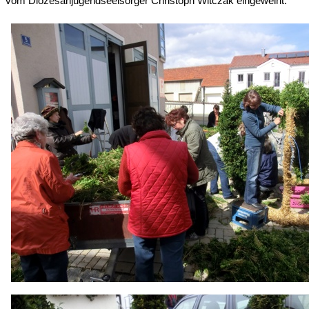
vom Diözesanjugendseelsorger Christoph Witczak eingeweiht.