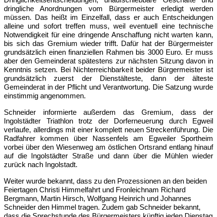
Dringlichkeitsentscheidungen, unaufschiebbare Geschäfte und
dringliche Anordnungen vom Bürgermeister erledigt werden
müssen. Das heißt im Einzelfall, dass er auch Entscheidungen
alleine und sofort treffen muss, weil eventuell eine technische
Notwendigkeit für eine dringende Anschaffung nicht warten kann,
bis sich das Gremium wieder trifft. Dafür hat der Bürgermeister
grundsätzlich einen finanziellen Rahmen bis 3000 Euro. Er muss
aber den Gemeinderat spätestens zur nächsten Sitzung davon in
Kenntnis setzen. Bei Nichterreichbarkeit beider Bürgermeister ist
grundsätzlich zuerst der Dienstälteste, dann der älteste
Gemeinderat in der Pflicht und Verantwortung. Die Satzung wurde
einstimmig angenommen.
Schneider informierte außerdem das Gremium, dass der
Ingolstädter Triathlon trotz der Dorferneuerung durch Egweil
verlaufe, allerdings mit einer komplett neuen Streckenführung. Die
Radfahrer kommen über Nassenfels am Egweiler Sportheim
vorbei über den Wiesenweg am östlichen Ortsrand entlang hinauf
auf die Ingolstädter Straße und dann über die Mühlen wieder
zurück nach Ingolstadt.
Weiter wurde bekannt, dass zu den Prozessionen an den beiden
Feiertagen Christi Himmelfahrt und Fronleichnam Richard
Bergmann, Martin Hirsch, Wolfgang Heinrich und Johannes
Schneider den Himmel tragen. Zudem gab Schneider bekannt,
dass die Sprechstunde des Bürgermeisters künftig jeden Dienstag