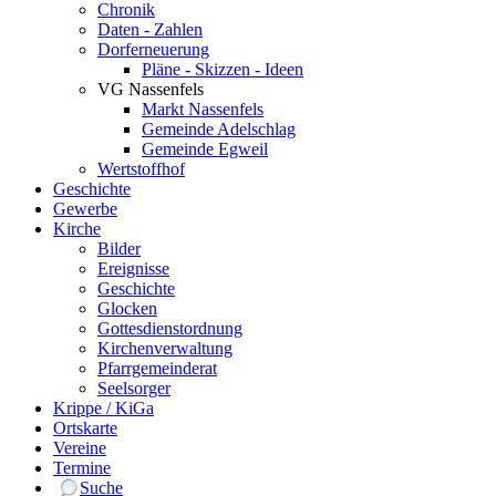
Chronik
Daten - Zahlen
Dorferneuerung
Pläne - Skizzen - Ideen
VG Nassenfels
Markt Nassenfels
Gemeinde Adelschlag
Gemeinde Egweil
Wertstoffhof
Geschichte
Gewerbe
Kirche
Bilder
Ereignisse
Geschichte
Glocken
Gottesdienstordnung
Kirchenverwaltung
Pfarrgemeinderat
Seelsorger
Krippe / KiGa
Ortskarte
Vereine
Termine
Suche