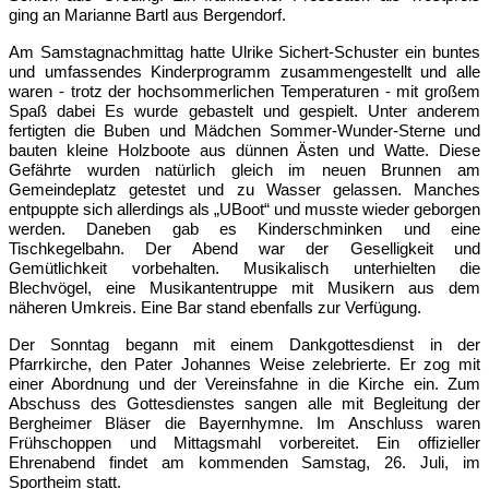
ging an Marianne Bartl aus Bergendorf.
Am Samstagnachmittag hatte Ulrike Sichert-Schuster ein buntes
und umfassendes Kinderprogramm zusammengestellt und alle
waren - trotz der hochsommerlichen Temperaturen - mit großem
Spaß dabei Es wurde gebastelt und gespielt. Unter anderem
fertigten die Buben und Mädchen Sommer-Wunder-Sterne und
bauten kleine Holzboote aus dünnen Ästen und Watte. Diese
Gefährte wurden natürlich gleich im neuen Brunnen am
Gemeindeplatz getestet und zu Wasser gelassen. Manches
entpuppte sich allerdings als „UBoot“ und musste wieder geborgen
werden. Daneben gab es Kinderschminken und eine
Tischkegelbahn. Der Abend war der Geselligkeit und
Gemütlichkeit vorbehalten. Musikalisch unterhielten die
Blechvögel, eine Musikantentruppe mit Musikern aus dem
näheren Umkreis. Eine Bar stand ebenfalls zur Verfügung.
Der Sonntag begann mit einem Dankgottesdienst in der
Pfarrkirche, den Pater Johannes Weise zelebrierte. Er zog mit
einer Abordnung und der Vereinsfahne in die Kirche ein. Zum
Abschuss des Gottesdienstes sangen alle mit Begleitung der
Bergheimer Bläser die Bayernhymne. Im Anschluss waren
Frühschoppen und Mittagsmahl vorbereitet. Ein offizieller
Ehrenabend findet am kommenden Samstag, 26. Juli, im
Sportheim statt.