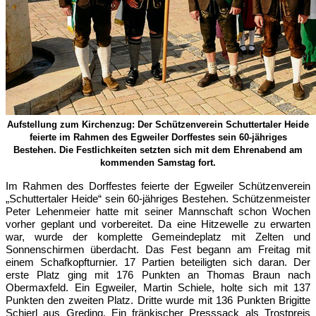
Aufstellung zum Kirchenzug: Der Schützenverein Schuttertaler Heide
feierte im Rahmen des Egweiler Dorffestes sein 60-jähriges
Bestehen. Die Festlichkeiten setzten sich mit dem Ehrenabend am
kommenden Samstag fort.
Im Rahmen des Dorffestes feierte der Egweiler Schützenverein
„Schuttertaler Heide“ sein 60-jähriges Bestehen. Schützenmeister
Peter Lehenmeier hatte mit seiner Mannschaft schon Wochen
vorher geplant und vorbereitet. Da eine Hitzewelle zu erwarten
war, wurde der komplette Gemeindeplatz mit Zelten und
Sonnenschirmen überdacht. Das Fest begann am Freitag mit
einem Schafkopfturnier. 17 Partien beteiligten sich daran. Der
erste Platz ging mit 176 Punkten an Thomas Braun nach
Obermaxfeld. Ein Egweiler, Martin Schiele, holte sich mit 137
Punkten den zweiten Platz. Dritte wurde mit 136 Punkten Brigitte
Schierl aus Greding. Ein fränkischer Presssack als Trostpreis