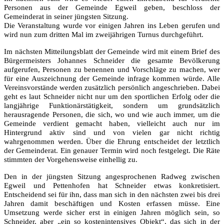
Personen aus der Gemeinde Egweil geben, beschloss der
Gemeinderat in seiner jüngsten Sitzung.
Die Veranstaltung wurde vor einigen Jahren ins Leben gerufen und
wird nun zum dritten Mal im zweijährigen Turnus durchgeführt.
Im nächsten Mitteilungsblatt der Gemeinde wird mit einem Brief des
Bürgermeisters Johannes Schneider die gesamte Bevölkerung
aufgerufen, Personen zu benennen und Vorschläge zu machen, wer
für eine Auszeichnung der Gemeinde infrage kommen würde. Alle
Vereinsvorstände werden zusätzlich persönlich angeschrieben. Dabei
geht es laut Schneider nicht nur um den sportlichen Erfolg oder die
langjährige Funktionärstätigkeit, sondern um grundsätzlich
herausragende Personen, die sich, wo und wie auch immer, um die
Gemeinde verdient gemacht haben, vielleicht auch nur im
Hintergrund aktiv sind und von vielen gar nicht richtig
wahrgenommen werden. Über die Ehrung entscheidet der letztlich
der Gemeinderat. Ein genauer Termin wird noch festgelegt. Die Räte
stimmten der Vorgehensweise einhellig zu.
Den in der jüngsten Sitzung angesprochenen Radweg zwischen
Egweil und Pettenhofen hat Schneider etwas konkretisiert.
Entscheidend sei für ihn, dass man sich in den nächsten zwei bis drei
Jahren damit beschäftigen und Kosten erfassen müsse. Eine
Umsetzung werde sicher erst in einigen Jahren möglich sein, so
Schneider, aber „ein so kostenintensives Objekt“, das sich in der