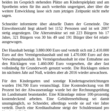
beiden im Gespräch stehenden Plätze am Kinderspielplatz und am
Sportheim seien für ihn auch weiterhin ungeeignet, aber über die
weitere Entwicklung lasse sich zum jetzigen Zeitpunkt nicht mehr
sagen.
Schneider informierte über aktuelle Daten der Gemeinde. Die
Einwohnerzahl liegt aktuell bei 1152 Personen und ist seit 2007
stetig angestiegen. Die Altersstruktur sei mit 223 Bürgern bis 17
Jahre, 321 Bürgern von 30 bis 49 und 191 Bürger über 64 relativ
ausgewogen.
Der Haushalt beträgt 3.880.000 Euro und verteilt sich mit 2.410.000
Euro auf den Vermögenshaushalt und mit 1.470.000 Euro auf den
Verwaltungshaushalt. Im Vermögenshaushalt ist eine Entnahme aus
den Rücklagen von 1.460.000 Euro vorgesehen, die aber fast
vollständig für Grunderwerb genutzt werde. Die Rücklagen sinken
im nächsten Jahr auf Null, würden aber ab 2016 wieder anwachsen.
Für den Kindergarten und sonstige Kindertageseinrichtungen
wurden 194.700 Euro veranschlagt. Eine Kostendeckung von 88
Prozent bei der Abwasseranlage wurde bei der Rechnungsprüfung
im Landratsamt beanstandet. Eine Kläranlage müsse 100-prozentig
kostendeckend arbeiten. Eine Gebührenerhöhung sei damit
unumgänglich, so Schneider, allerdings werde sie auf vier Jahre
verteilt. Durch eine Kreditaufnahme steigt der Schuldenstand pro