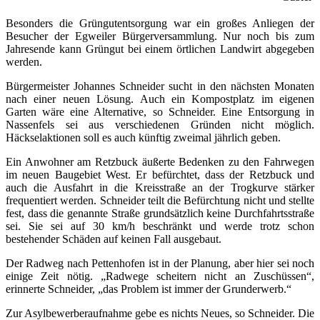
Besonders die Grüngutentsorgung war ein großes Anliegen der
Besucher der Egweiler Bürgerversammlung. Nur noch bis zum
Jahresende kann Grüngut bei einem örtlichen Landwirt abgegeben
werden.
Bürgermeister Johannes Schneider sucht in den nächsten Monaten
nach einer neuen Lösung. Auch ein Kompostplatz im eigenen
Garten wäre eine Alternative, so Schneider. Eine Entsorgung in
Nassenfels sei aus verschiedenen Gründen nicht möglich.
Häckselaktionen soll es auch künftig zweimal jährlich geben.
Ein Anwohner am Retzbuck äußerte Bedenken zu den Fahrwegen
im neuen Baugebiet West. Er befürchtet, dass der Retzbuck und
auch die Ausfahrt in die Kreisstraße an der Trogkurve stärker
frequentiert werden. Schneider teilt die Befürchtung nicht und stellte
fest, dass die genannte Straße grundsätzlich keine Durchfahrtsstraße
sei. Sie sei auf 30 km/h beschränkt und werde trotz schon
bestehender Schäden auf keinen Fall ausgebaut.
Der Radweg nach Pettenhofen ist in der Planung, aber hier sei noch
einige Zeit nötig. „Radwege scheitern nicht an Zuschüssen“,
erinnerte Schneider, „das Problem ist immer der Grunderwerb.“
Zur Asylbewerberaufnahme gebe es nichts Neues, so Schneider. Die