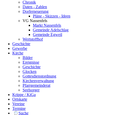
Chronik
Daten - Zahlen
Dorferneuerung
Pläne - Skizzen - Ideen
VG Nassenfels
Markt Nassenfels
Gemeinde Adelschlag
Gemeinde Egweil
Wertstoffhof
Geschichte
Gewerbe
Kirche
Bilder
Ereignisse
Geschichte
Glocken
Gottesdienstordnung
Kirchenverwaltung
Pfarrgemeinderat
Seelsorger
Krippe / KiGa
Ortskarte
Vereine
Termine
Suche