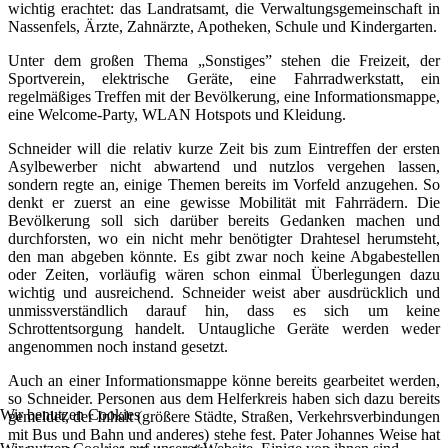
wichtig erachtet: das Landratsamt, die Verwaltungsgemeinschaft in
Nassenfels, Ärzte, Zahnärzte, Apotheken, Schule und Kindergarten.
Unter dem großen Thema „Sonstiges” stehen die Freizeit, der
Sportverein, elektrische Geräte, eine Fahrradwerkstatt, ein
regelmäßiges Treffen mit der Bevölkerung, eine Informationsmappe,
eine Welcome-Party, WLAN Hotspots und Kleidung.
Schneider will die relativ kurze Zeit bis zum Eintreffen der ersten
Asylbewerber nicht abwartend und nutzlos vergehen lassen,
sondern regte an, einige Themen bereits im Vorfeld anzugehen. So
denkt er zuerst an eine gewisse Mobilität mit Fahrrädern. Die
Bevölkerung soll sich darüber bereits Gedanken machen und
durchforsten, wo ein nicht mehr benötigter Drahtesel herumsteht,
den man abgeben könnte. Es gibt zwar noch keine Abgabestellen
oder Zeiten, vorläufig wären schon einmal Überlegungen dazu
wichtig und ausreichend. Schneider weist aber ausdrücklich und
unmissverständlich darauf hin, dass es sich um keine
Schrottentsorgung handelt. Untaugliche Geräte werden weder
angenommen noch instand gesetzt.
Auch an einer Informationsmappe könne bereits gearbeitet werden,
so Schneider. Personen aus dem Helferkreis haben sich dazu bereits
Wir benutzen Cookies
gemeldet, der Inhalt (größere Städte, Straßen, Verkehrsverbindungen
mit Bus und Bahn und anderes) stehe fest. Pater Johannes Weise hat