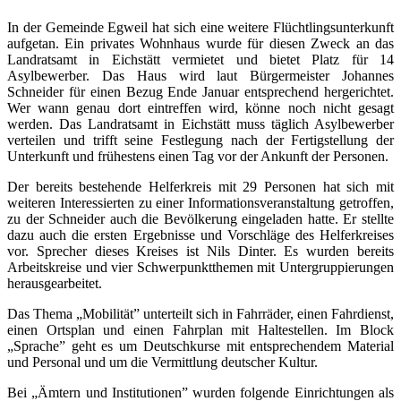
In der Gemeinde Egweil hat sich eine weitere Flüchtlingsunterkunft
aufgetan. Ein privates Wohnhaus wurde für diesen Zweck an das
Landratsamt in Eichstätt vermietet und bietet Platz für 14
Asylbewerber. Das Haus wird laut Bürgermeister Johannes
Schneider für einen Bezug Ende Januar entsprechend hergerichtet.
Wer wann genau dort eintreffen wird, könne noch nicht gesagt
werden. Das Landratsamt in Eichstätt muss täglich Asylbewerber
verteilen und trifft seine Festlegung nach der Fertigstellung der
Unterkunft und frühestens einen Tag vor der Ankunft der Personen.
Der bereits bestehende Helferkreis mit 29 Personen hat sich mit
weiteren Interessierten zu einer Informationsveranstaltung getroffen,
zu der Schneider auch die Bevölkerung eingeladen hatte. Er stellte
dazu auch die ersten Ergebnisse und Vorschläge des Helferkreises
vor. Sprecher dieses Kreises ist Nils Dinter. Es wurden bereits
Arbeitskreise und vier Schwerpunktthemen mit Untergruppierungen
herausgearbeitet.
Das Thema „Mobilität” unterteilt sich in Fahrräder, einen Fahrdienst,
einen Ortsplan und einen Fahrplan mit Haltestellen. Im Block
„Sprache” geht es um Deutschkurse mit entsprechendem Material
und Personal und um die Vermittlung deutscher Kultur.
Bei „Ämtern und Institutionen” wurden folgende Einrichtungen als