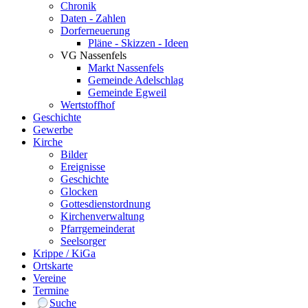
Chronik
Daten - Zahlen
Dorferneuerung
Pläne - Skizzen - Ideen
VG Nassenfels
Markt Nassenfels
Gemeinde Adelschlag
Gemeinde Egweil
Wertstoffhof
Geschichte
Gewerbe
Kirche
Bilder
Ereignisse
Geschichte
Glocken
Gottesdienstordnung
Kirchenverwaltung
Pfarrgemeinderat
Seelsorger
Krippe / KiGa
Ortskarte
Vereine
Termine
Suche