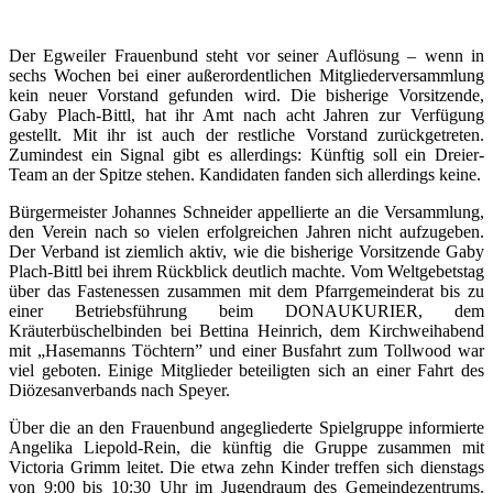
Der Egweiler Frauenbund steht vor seiner Auflösung – wenn in
sechs Wochen bei einer außerordentlichen Mitgliederversammlung
kein neuer Vorstand gefunden wird. Die bisherige Vorsitzende,
Gaby Plach-Bittl, hat ihr Amt nach acht Jahren zur Verfügung
gestellt. Mit ihr ist auch der restliche Vorstand zurückgetreten.
Zumindest ein Signal gibt es allerdings: Künftig soll ein Dreier-
Team an der Spitze stehen. Kandidaten fanden sich allerdings keine.
Bürgermeister Johannes Schneider appellierte an die Versammlung,
den Verein nach so vielen erfolgreichen Jahren nicht aufzugeben.
Der Verband ist ziemlich aktiv, wie die bisherige Vorsitzende Gaby
Plach-Bittl bei ihrem Rückblick deutlich machte. Vom Weltgebetstag
über das Fastenessen zusammen mit dem Pfarrgemeinderat bis zu
einer Betriebsführung beim DONAUKURIER, dem
Kräuterbüschelbinden bei Bettina Heinrich, dem Kirchweihabend
mit „Hasemanns Töchtern” und einer Busfahrt zum Tollwood war
viel geboten. Einige Mitglieder beteiligten sich an einer Fahrt des
Diözesanverbands nach Speyer.
Über die an den Frauenbund angegliederte Spielgruppe informierte
Angelika Liepold-Rein, die künftig die Gruppe zusammen mit
Victoria Grimm leitet. Die etwa zehn Kinder treffen sich dienstags
von 9:00 bis 10:30 Uhr im Jugendraum des Gemeindezentrums.