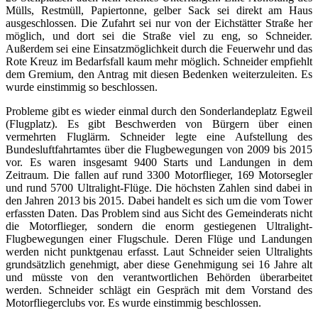
Mülls, Restmüll, Papiertonne, gelber Sack sei direkt am Haus
ausgeschlossen. Die Zufahrt sei nur von der Eichstätter Straße her
möglich, und dort sei die Straße viel zu eng, so Schneider.
Außerdem sei eine Einsatzmöglichkeit durch die Feuerwehr und das
Rote Kreuz im Bedarfsfall kaum mehr möglich. Schneider empfiehlt
dem Gremium, den Antrag mit diesen Bedenken weiterzuleiten. Es
wurde einstimmig so beschlossen.
Probleme gibt es wieder einmal durch den Sonderlandeplatz Egweil
(Flugplatz). Es gibt Beschwerden von Bürgern über einen
vermehrten Fluglärm. Schneider legte eine Aufstellung des
Bundesluftfahrtamtes über die Flugbewegungen von 2009 bis 2015
vor. Es waren insgesamt 9400 Starts und Landungen in dem
Zeitraum. Die fallen auf rund 3300 Motorflieger, 169 Motorsegler
und rund 5700 Ultralight-Flüge. Die höchsten Zahlen sind dabei in
den Jahren 2013 bis 2015. Dabei handelt es sich um die vom Tower
erfassten Daten. Das Problem sind aus Sicht des Gemeinderats nicht
die Motorflieger, sondern die enorm gestiegenen Ultralight-
Flugbewegungen einer Flugschule. Deren Flüge und Landungen
werden nicht punktgenau erfasst. Laut Schneider seien Ultralights
grundsätzlich genehmigt, aber diese Genehmigung sei 16 Jahre alt
und müsste von den verantwortlichen Behörden überarbeitet
werden. Schneider schlägt ein Gespräch mit dem Vorstand des
Motorfliegerclubs vor. Es wurde einstimmig beschlossen.