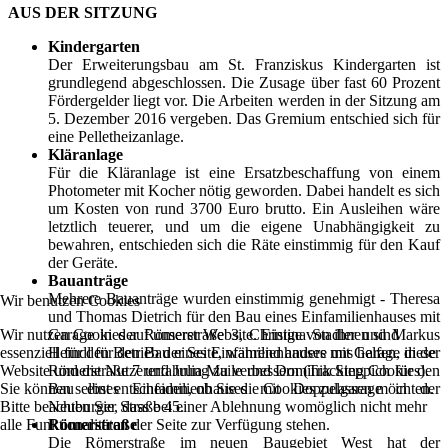
AUS DER SITZUNG
Kindergarten
Der Erweiterungsbau am St. Franziskus Kindergarten ist
grundlegend abgeschlossen. Die Zusage über fast 60 Prozent
Fördergelder liegt vor. Die Arbeiten werden in der Sitzung am
5. Dezember 2016 vergeben. Das Gremium entschied sich für
eine Pelletheizanlage.
Kläranlage
Für die Kläranlage ist eine Ersatzbeschaffung von einem
Photometer mit Kocher nötig geworden. Dabei handelt es sich
um Kosten von rund 3700 Euro brutto. Ein Ausleihen wäre
letztlich teuerer, und um die eigene Unabhängigkeit zu
bewahren, entschieden sich die Räte einstimmig für den Kauf
der Geräte.
Bauanträge
Mehrere Bauanträge wurden einstimmig genehmigt - Theresa
Wir benutzen Cookies
und Thomas Dietrich für den Bau eines Einfamilienhauses mit
Wir nutzen Cookies auf unserer Website. Einige von ihnen sind
Garage in der Römerstraße 3, Christina Stadler und Markus
essenziell für den Betrieb der Seite, während andere uns helfen, diese
Heindl für den Bau eines Einfamilienhauses mit Garage in der
Website und die Nutzererfahrung zu verbessern (Tracking Cookies).
Römerstraße 7 und Julia Maile und Dominik Steppich für den
Sie können selbst entscheiden, ob Sie die Cookies zulassen möchten.
Bau eines Einfamilienhauses mit Doppelgarage in der
Bitte beachten Sie, dass bei einer Ablehnung womöglich nicht mehr
Neuburger Straße 45.
alle Funktionalitäten der Seite zur Verfügung stehen.
Römerstraße
Die Römerstraße im neuen Baugebiet West hat der