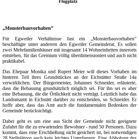
Flugplatz
„Monsterbauvorhaben”
Für Egweiler Verhältnisse fast ein „Monsterbauvorhaben”
beschäftigte unter anderem den Egweiler Gemeinderat. Es sollen
zwei Mehrfamilienhäuser mit insgesamt 14 Wohneinheiten innerorts
entstehen, für das Gremium völlig überdimensioniert und auch nicht
praktikabel.
Das Ehepaar Monika und Rupert Meier will dieses Vorhaben im
hinteren Teil ihres Grundstückes an der Eichstätter Straße 14a
verwirklichen. Der Bürgermeister, Johannes Schneider, erläuterte,
dass die Bebauung grundsätzlich möglich sei. Für ihn sei es aber
eine Bebauung, die die Örtlichkeit nicht verträgt. Letztlich habe das
Landratsamt in Eichstätt darüber zu entscheiden, so Schneider. Er
hoffe aber, dass das Amt auch die fundamentalen Bedenken der
Gemeinde berücksichtigt.
Dabei geht es um eine aus Sicht der Gemeinde nicht geeignete
Zufahrt für die zu erwartenden Bewohner - rund 50 Personen. Dazu
kommt, dass eine Erschließung nicht gesichert ist, bei notwendigen
28 Stellplätzen auch kein leichtes Unterfangen. Eine Abholung des