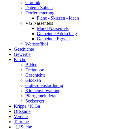
Chronik
Daten - Zahlen
Dorferneuerung
Pläne - Skizzen - Ideen
VG Nassenfels
Markt Nassenfels
Gemeinde Adelschlag
Gemeinde Egweil
Wertstoffhof
Geschichte
Gewerbe
Kirche
Bilder
Ereignisse
Geschichte
Glocken
Gottesdienstordnung
Kirchenverwaltung
Pfarrgemeinderat
Seelsorger
Krippe / KiGa
Ortskarte
Vereine
Termine
Suche