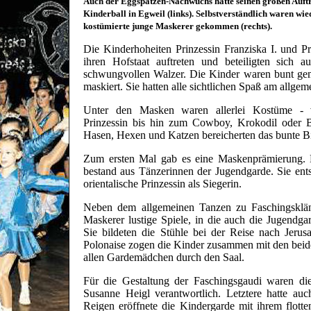
Auch der Eggspatzen-Nachwuchs hatte seinen großen Auftr
Kinderball in Egweil (links). Selbstverständlich waren wie
kostümierte junge Maskerer gekommen (rechts).
Die Kinderhoheiten Prinzessin Franziska I. und Pr
ihren Hofstaat auftreten und beteiligten sich a
schwungvollen Walzer. Die Kinder waren bunt gem
maskiert. Sie hatten alle sichtlichen Spaß am allge
Unter den Masken waren allerlei Kostüme - v
Prinzessin bis hin zum Cowboy, Krokodil oder Bär
Hasen, Hexen und Katzen bereicherten das bunte Bi
Zum ersten Mal gab es eine Maskenprämierung. 
bestand aus Tänzerinnen der Jugendgarde. Sie ents
orientalische Prinzessin als Siegerin.
Neben dem allgemeinen Tanzen zu Faschingsklän
Maskerer lustige Spiele, in die auch die Jugendg
Sie bildeten die Stühle bei der Reise nach Jerus
Polonaise zogen die Kinder zusammen mit den beid
allen Gardemädchen durch den Saal.
Für die Gestaltung der Faschingsgaudi waren di
Susanne Heigl verantwortlich. Letztere hatte a
Reigen eröffnete die Kindergarde mit ihrem flott