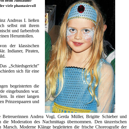
itt beim Jubiläums-
der viele phantasievoll
inz Andreas I. ließen
uch selbst mit ihrem
ischt und farbenfroh
meinen Herumtollen.
on der klassischen
. Indianer, Piraten,
ld.
Das „Schiedsgericht”
chieden sich für eine
gen begeisterten die
arde eingebunden war.
alem. In einer langen
en Prinzenpaaren und
e Betreuerinnen Andrea Vogl, Gerda Müller, Brigitte Schieber und
uch die Moderation des Nachmittags übernommen. Den tänzerischen
en Marsch. Moderne Klänge begleiteten die frische Choreografie der