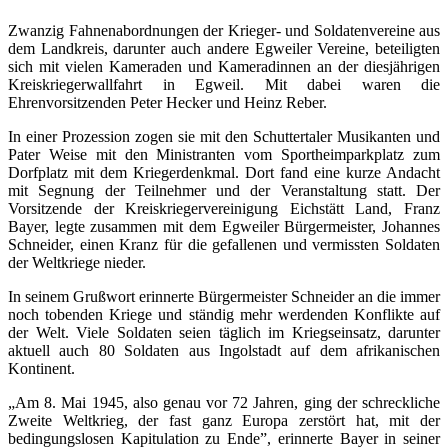
Zwanzig Fahnenabordnungen der Krieger- und Soldatenvereine aus
dem Landkreis, darunter auch andere Egweiler Vereine, beteiligten
sich mit vielen Kameraden und Kameradinnen an der diesjährigen
Kreiskriegerwallfahrt in Egweil. Mit dabei waren die
Ehrenvorsitzenden Peter Hecker und Heinz Reber.
In einer Prozession zogen sie mit den Schuttertaler Musikanten und
Pater Weise mit den Ministranten vom Sportheimparkplatz zum
Dorfplatz mit dem Kriegerdenkmal. Dort fand eine kurze Andacht
mit Segnung der Teilnehmer und der Veranstaltung statt. Der
Vorsitzende der Kreiskriegervereinigung Eichstätt Land, Franz
Bayer, legte zusammen mit dem Egweiler Bürgermeister, Johannes
Schneider, einen Kranz für die gefallenen und vermissten Soldaten
der Weltkriege nieder.
In seinem Grußwort erinnerte Bürgermeister Schneider an die immer
noch tobenden Kriege und ständig mehr werdenden Konflikte auf
der Welt. Viele Soldaten seien täglich im Kriegseinsatz, darunter
aktuell auch 80 Soldaten aus Ingolstadt auf dem afrikanischen
Kontinent.
„Am 8. Mai 1945, also genau vor 72 Jahren, ging der schreckliche
Zweite Weltkrieg, der fast ganz Europa zerstört hat, mit der
bedingungslosen Kapitulation zu Ende”, erinnerte Bayer in seiner