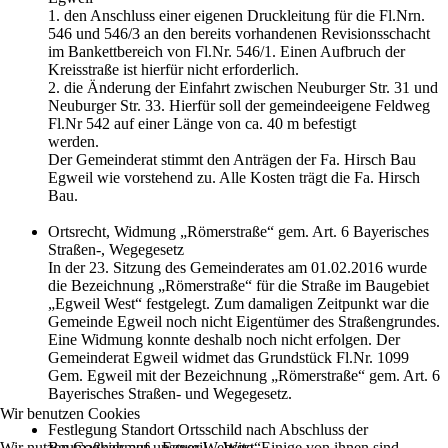
1. den Anschluss einer eigenen Druckleitung für die Fl.Nrn.
546 und 546/3 an den bereits vorhandenen Revisionsschacht
im Bankettbereich von Fl.Nr. 546/1. Einen Aufbruch der
Kreisstraße ist hierfür nicht erforderlich.
2. die Änderung der Einfahrt zwischen Neuburger Str. 31 und
Neuburger Str. 33. Hierfür soll der gemeindeeigene Feldweg
Fl.Nr 542 auf einer Länge von ca. 40 m befestigt
werden.
Der Gemeinderat stimmt den Anträgen der Fa. Hirsch Bau
Egweil wie vorstehend zu. Alle Kosten trägt die Fa. Hirsch
Bau.
Ortsrecht, Widmung „Römerstraße“ gem. Art. 6 Bayerisches
Straßen-, Wegegesetz
In der 23. Sitzung des Gemeinderates am 01.02.2016 wurde
die Bezeichnung „Römerstraße“ für die Straße im Baugebiet
„Egweil West“ festgelegt. Zum damaligen Zeitpunkt war die
Gemeinde Egweil noch nicht Eigentümer des Straßengrundes.
Eine Widmung konnte deshalb noch nicht erfolgen. Der
Gemeinderat Egweil widmet das Grundstück Fl.Nr. 1099
Gem. Egweil mit der Bezeichnung „Römerstraße“ gem. Art. 6
Bayerisches Straßen- und Wegegesetz.
Wir benutzen Cookies
Festlegung Standort Ortsschild nach Abschluss der
Wir nutzen Cookies auf unserer Website. Einige von ihnen sind
Baumaßnahmen „Egweil – West“.