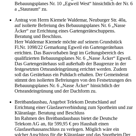
Bebauungsplanes Nr. 10 „Egweil West“ hinsichtlich der Nr. 6
a „Stauraum“ zu.
Antrag von Herrn Kiemele Waldemar, Neuburger Str. 40a,
auf isolierte Befreiung des Bebauungsplanes Nr. 6 „Nasse
Äcker“ zur Errichtung eines Gartengeräteschuppens.
Beratung und Beschluss.
Herr Waldemar Kiemele möchte auf seinem Grundstück
Fl.Nr. 1098/22 Gemarkung Egweil ein Gartengerätehaus
errichten. Das Bauvorhaben liegt im Geltungsbereich des
qualifizierten Bebauungsplanes Nr. 6 „Nasse Äcker“ Egweil.
Das Gartengerätehaus soll außerhalb der Baugrenze in der
festgesetzten Ortsrandeingrünung errichtet werden. Zudem
soll das Gerätehaus ein Pultdach erhalten. Der Gemeinderat
stimmt den isolierten Befreiungen von den Festsetzungen des
Bebauungsplanes Nr. 6 „Nasse Äcker“ hinsichtlich der
Ortsrandeingrünung und der Dachform zu.
Breitbandausbau, Angebot Telekom Deutschland auf
Errichtung einer Glasfaserverbindung zum Sportheim und zur
Kläranlage. Beratung und Beschluss
Im Rahmen des Breitbandausbaus bietet die Deutsche
Telekom AG an, für 599,95 € pro Haushalt einen
Glasfaserhausanschluss zu verlegen. Möglich wäre ein
solcher Anschluss für die Kläranlage und das Sportheim.Der