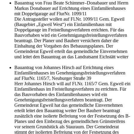
Bauantrag von Frau Beate Schimmer–Donabauer und Herrn
Markus Donabauer auf Errichtung eines Einfamilienhauses
mit Doppelgarage auf FlurNr. 1099/11
Die Antragssteller wollen auf Fl.Nr. 1099/11 Gem. Egweil
(Baugebiet „Egweil West“) ein Einfamilienhaus mit
Doppelgarage im Freistellungsverfahren errichten. Für das
Bauvorhaben wird ein Genehmigungsfreistellungsverfahren
beantragt. Der Planer und Bauherr versichern daher die
Einhaltung der Vorgaben des Bebauungsplanes. Der
Gemeinderat Egweil erteilt das gemeindliche Einvernehmen
und leitet den Bauantrag an das Landratsamt Eichstätt weiter
Bauantrag von Johannes Hirsch auf Errichtung eines
Einfamilienhauses im Genehmigungsfreistellungsverfahren
auf FlurNr. 1165/7, Neuburger Straße 39
Herr Johannes Hirsch will auf Fl.Nr. 1165/7 Gem. Egweil ein
Einfamilienhaus im Freistellungsverfahren zu errichten. Für
das Bauvorhaben des Einfamilienhauses wird ein
Genehmigungsfreistellungsverfahren beantragt. Der
Gemeinderat Egweil hat das gemeindliche Einvernehmen
erteilt leitet den Bauantrag weiter Der Bauherr beantragt
zusätzlich eine isolierte Befreiung von der Festsetzung des B-
Planes und den Einbezug des gemeindlichen Grünstreifens
vor seinem Grundstück als Stauraum. Der Gemeinderat
stimmt der isolierten Befreiung von der Festsetzung des