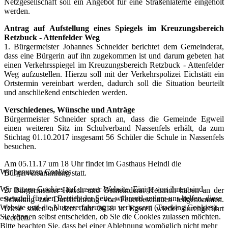
Netzgesellschaft soll ein Angebot für eine Straßenlaterne eingeholt
werden.
Antrag auf Aufstellung eines Spiegels im Kreuzungsbereich
Retzbuck - Attenfelder Weg
1. Bürgermeister Johannes Schneider berichtet dem Gemeinderat,
dass eine Bürgerin auf ihn zugekommen ist und darum gebeten hat
einen Verkehrsspiegel im Kreuzungsbereich Retzbuck - Attenfelder
Weg aufzustellen. Hierzu soll mit der Verkehrspolizei Eichstätt ein
Ortstermin vereinbart werden, dadurch soll die Situation beurteilt
und anschließend entschieden werden.
Verschiedenes, Wünsche und Anträge
Bürgermeister Schneider sprach an, dass die Gemeinde Egweil
einen weiteren Sitz im Schulverband Nassenfels erhält, da zum
Stichtag 01.10.2017 insgesamt 56 Schüler die Schule in Nassenfels
besuchen.
Am 05.11.17 um 18 Uhr findet im Gasthaus Heindl die
Wir benutzen Cookies
Bürgerversammlung statt.
Wir nutzen Cookies auf unserer Website. Einige von ihnen sind
2. Bürgermeister Hirsch und Gemeinderat Heinrich haben an der
essenziell für den Betrieb der Seite, während andere uns helfen, diese
Schulung zur Durchführung von Feuerbeschauen teilgenommen.
Website und die Nutzererfahrung zu verbessern (Tracking Cookies).
Diese sollen ab dem Jahr 2018 in Egweil wieder durchgeführt
Sie können selbst entscheiden, ob Sie die Cookies zulassen möchten.
werden.
Bitte beachten Sie, dass bei einer Ablehnung womöglich nicht mehr