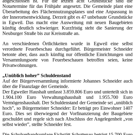
abgeschlossen ist. Für die letzten acht Grundstücke sind die
Notartermine für das Frühjahr angesetzt. Die Gemeinde plant eine
Überarbeitung des Flächennutzungsplanes und eine Anpassung in
der Innerortsentwicklung. Derzeit gibt es 47 unbebaute Grundstücke
in Egweil. Das macht eine Ausweitung mit neuen Baugebieten
künftig deutlich schwieriger. Kurzfristig steht die Sanierung der
Neuburger Straße bis zur Kreisstraße an.
An verschiedenen Örtlichkeiten wurde in Egweil eine selbst
verordnete Feuerbeschau durchgeführt. Bürgermeister Schneider
betonte aber, dass auch künftig nur öffentliche Einrichtungen und
Versammlungsorte von Feuerbeschauen betroffen seien, keine
Privatwohnungen.
„Unüblich hoher” Schuldenstand
Auf der Bürgerversammlung informierte Johannes Schneider auch
über die Finanzlage der Gemeinde.
Der Egweiler Haushalt umfasst 3.859.806 Euro und unterteilt sich in
1.904.100 Euro Verwaltungshaushalt und 1.955.700 Euro
Vermögenshaushalt. Der Schuldenstand der Gemeinde sei „unüblich
hoch”, so Bürgermeister Schneider: Er beträgt pro Einwohner 1407
Euro. Dies sei überwiegend der Vorfinanzierung der Baugebiete
geschuldet und regele sich nach Abschluss der Angelegenheit „von
selbst wieder”, stellte Schneider fest.
Die Schulverbandsumlage Eichstätt Schottenau beträgt 15.700 Euro