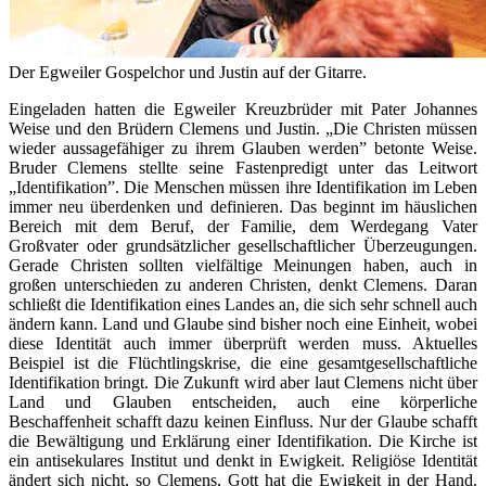
Der Egweiler Gospelchor und Justin auf der Gitarre.
Eingeladen hatten die Egweiler Kreuzbrüder mit Pater Johannes
Weise und den Brüdern Clemens und Justin. „Die Christen müssen
wieder aussagefähiger zu ihrem Glauben werden” betonte Weise.
Bruder Clemens stellte seine Fastenpredigt unter das Leitwort
„Identifikation”. Die Menschen müssen ihre Identifikation im Leben
immer neu überdenken und definieren. Das beginnt im häuslichen
Bereich mit dem Beruf, der Familie, dem Werdegang Vater
Großvater oder grundsätzlicher gesellschaftlicher Überzeugungen.
Gerade Christen sollten vielfältige Meinungen haben, auch in
großen unterschieden zu anderen Christen, denkt Clemens. Daran
schließt die Identifikation eines Landes an, die sich sehr schnell auch
ändern kann. Land und Glaube sind bisher noch eine Einheit, wobei
diese Identität auch immer überprüft werden muss. Aktuelles
Beispiel ist die Flüchtlingskrise, die eine gesamtgesellschaftliche
Identifikation bringt. Die Zukunft wird aber laut Clemens nicht über
Land und Glauben entscheiden, auch eine körperliche
Beschaffenheit schafft dazu keinen Einfluss. Nur der Glaube schafft
die Bewältigung und Erklärung einer Identifikation. Die Kirche ist
ein antisekulares Institut und denkt in Ewigkeit. Religiöse Identität
ändert sich nicht, so Clemens, Gott hat die Ewigkeit in der Hand.