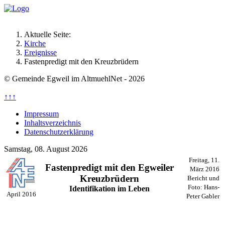
Aktuelle Seite:
Kirche
Ereignisse
Fastenpredigt mit den Kreuzbrüdern
© Gemeinde Egweil im AltmuehlNet - 2026
↑↑↑
Impressum
Inhaltsverzeichnis
Datenschutzerklärung
Samstag, 08. August 2026
Freitag, 11.
Fastenpredigt mit den Egweiler
März 2016
Kreuzbrüdern
Bericht und
Foto:
Hans-
Identifikation im Leben
April 2016
Peter Gabler