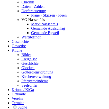
Chronik
Daten - Zahlen
Dorferneuerung
Pläne - Skizzen - Ideen
VG Nassenfels
Markt Nassenfels
Gemeinde Adelschlag
Gemeinde Egweil
Wertstoffhof
Geschichte
Gewerbe
Kirche
Bilder
Ereignisse
Geschichte
Glocken
Gottesdienstordnung
Kirchenverwaltung
Pfarrgemeinderat
Seelsorger
Krippe / KiGa
Ortskarte
Vereine
Termine
Suche