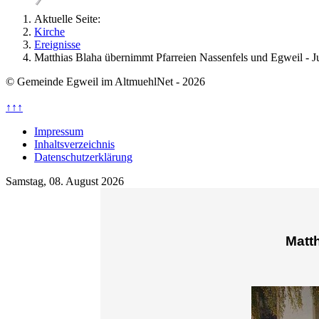
Aktuelle Seite:
Kirche
Ereignisse
Matthias Blaha übernimmt Pfarreien Nassenfels und Egweil - J
© Gemeinde Egweil im AltmuehlNet - 2026
↑↑↑
Impressum
Inhaltsverzeichnis
Datenschutzerklärung
Samstag, 08. August 2026
Matt