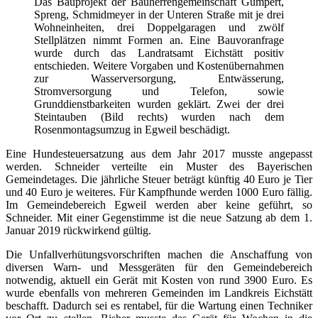
Das Bauprojekt der Bauherrengemeinschaft Gumpert,
Spreng, Schmidmeyer in der Unteren Straße mit je drei
Wohneinheiten, drei Doppelgaragen und zwölf
Stellplätzen nimmt Formen an. Eine Bauvoranfrage
wurde durch das Landratsamt Eichstätt positiv
entschieden. Weitere Vorgaben und Kostenübernahmen
zur Wasserversorgung, Entwässerung,
Stromversorgung und Telefon, sowie
Grunddienstbarkeiten wurden geklärt. Zwei der drei
Steintauben (Bild rechts) wurden nach dem
Rosenmontagsumzug in Egweil beschädigt.
Eine Hundesteuersatzung aus dem Jahr 2017 musste angepasst
werden. Schneider verteilte ein Muster des Bayerischen
Gemeindetages. Die jährliche Steuer beträgt künftig 40 Euro je Tier
und 40 Euro je weiteres. Für Kampfhunde werden 1000 Euro fällig.
Im Gemeindebereich Egweil werden aber keine geführt, so
Schneider. Mit einer Gegenstimme ist die neue Satzung ab dem 1.
Januar 2019 rückwirkend gültig.
Die Unfallverhütungsvorschriften machen die Anschaffung von
diversen Warn- und Messgeräten für den Gemeindebereich
notwendig, aktuell ein Gerät mit Kosten von rund 3900 Euro. Es
wurde ebenfalls von mehreren Gemeinden im Landkreis Eichstätt
beschafft. Dadurch sei es rentabel, für die Wartung einen Techniker