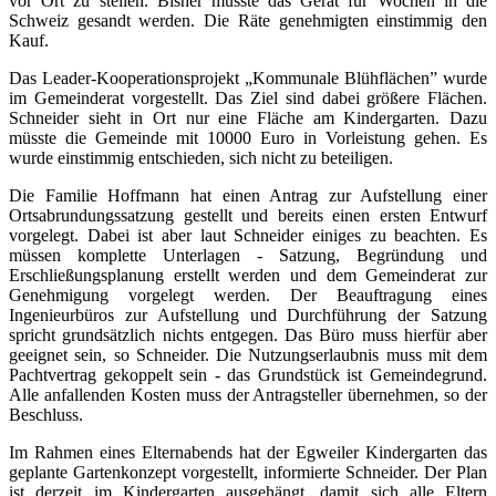
vor Ort zu stellen. Bisher musste das Gerät für Wochen in die
Schweiz gesandt werden. Die Räte genehmigten einstimmig den
Kauf.
Das Leader-Kooperationsprojekt „Kommunale Blühflächen” wurde
im Gemeinderat vorgestellt. Das Ziel sind dabei größere Flächen.
Schneider sieht in Ort nur eine Fläche am Kindergarten. Dazu
müsste die Gemeinde mit 10000 Euro in Vorleistung gehen. Es
wurde einstimmig entschieden, sich nicht zu beteiligen.
Die Familie Hoffmann hat einen Antrag zur Aufstellung einer
Ortsabrundungssatzung gestellt und bereits einen ersten Entwurf
vorgelegt. Dabei ist aber laut Schneider einiges zu beachten. Es
müssen komplette Unterlagen - Satzung, Begründung und
Erschließungsplanung erstellt werden und dem Gemeinderat zur
Genehmigung vorgelegt werden. Der Beauftragung eines
Ingenieurbüros zur Aufstellung und Durchführung der Satzung
spricht grundsätzlich nichts entgegen. Das Büro muss hierfür aber
geeignet sein, so Schneider. Die Nutzungserlaubnis muss mit dem
Pachtvertrag gekoppelt sein - das Grundstück ist Gemeindegrund.
Alle anfallenden Kosten muss der Antragsteller übernehmen, so der
Beschluss.
Im Rahmen eines Elternabends hat der Egweiler Kindergarten das
geplante Gartenkonzept vorgestellt, informierte Schneider. Der Plan
ist derzeit im Kindergarten ausgehängt, damit sich alle Eltern