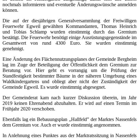
nochmals informieren und eventuelle Änderungswünsche anmelden
können.
Die auf der diesjährigen Generalversammlung der Freiwilligen
Feuerwehr Egweil gewählten Kommandanten, Thomas Heinrich
und Tobias Schlamp wurden einstimmig durch das Gremium
bestätigt. Die Feuerwehr benötigt einige Ausrüstungsgegenstände im
Gesamtwert von rund 4300 Euro. Sie wurden einstimmig
genehmigt.
Eine Änderung des Flächennutzungsplanes der Gemeinde Bergheim
lag im Zuge der Beteiligung der Öffentlichkeit dem Gremium zur
Beratung vor. Hier geht es vorrangig um die Prüfung der
Standfestigkeit bestimmter Bäume in der näheren Umgebung eines
Waldkindergartens und obliegt aber nicht der Zuständigkeit der
Gemeinde Egweil. Es wurde einstimmig abgesegnet.
Der Gemeinderat kam nach kurzer Diskussion überein, im Jahr
2019 keinen Ehrenabend abzuhalten. Er wird auf einen Termin im
Frühjahr 2020 verschoben.
Ebenfalls lag ein Bebauungsplan „Hallfeld” der Marktes Nassenfels
dem Gremium vor. Auch er wurde einstimmig angenommen.
In Anlehnung eines Punktes aus der Marktratssitzung in Nassenfels