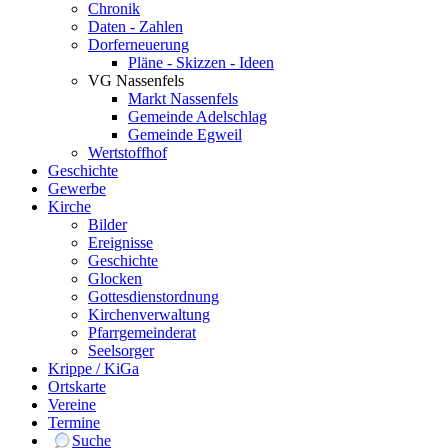
Chronik
Daten - Zahlen
Dorferneuerung
Pläne - Skizzen - Ideen
VG Nassenfels
Markt Nassenfels
Gemeinde Adelschlag
Gemeinde Egweil
Wertstoffhof
Geschichte
Gewerbe
Kirche
Bilder
Ereignisse
Geschichte
Glocken
Gottesdienstordnung
Kirchenverwaltung
Pfarrgemeinderat
Seelsorger
Krippe / KiGa
Ortskarte
Vereine
Termine
Suche