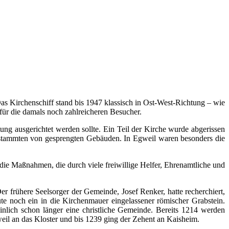
 Das Kirchenschiff stand bis 1947 klassisch in Ost-West-Richtung – wie
ür die damals noch zahlreicheren Besucher.
ng ausgerichtet werden sollte. Ein Teil der Kirche wurde abgerissen
e stammten von gesprengten Gebäuden. In Egweil waren besonders die
ie Maßnahmen, die durch viele freiwillige Helfer, Ehrenamtliche und
er frühere Seelsorger der Gemeinde, Josef Renker, hatte recherchiert,
ute noch ein in die Kirchenmauer eingelassener römischer Grabstein.
nlich schon länger eine christliche Gemeinde. Bereits 1214 werden
weil an das Kloster und bis 1239 ging der Zehent an Kaisheim.