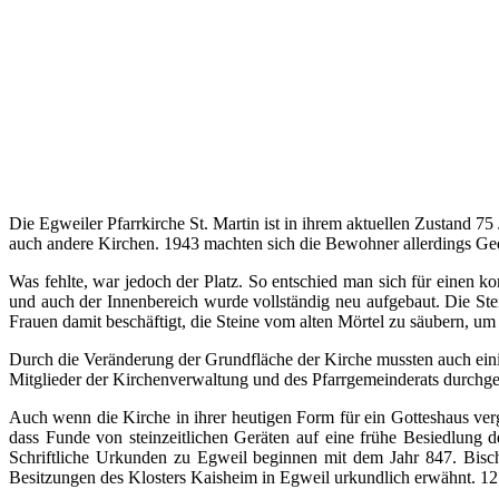
Die Egweiler Pfarrkirche St. Martin ist in ihrem aktuellen Zustand 75
auch andere Kirchen. 1943 machten sich die Bewohner allerdings Ged
Was fehlte, war jedoch der Platz. So entschied man sich für einen 
und auch der Innenbereich wurde vollständig neu aufgebaut. Die St
Frauen damit beschäftigt, die Steine vom alten Mörtel zu säubern, u
Durch die Veränderung der Grundfläche der Kirche mussten auch eini
Mitglieder der Kirchenverwaltung und des Pfarrgemeinderats durchg
Auch wenn die Kirche in ihrer heutigen Form für ein Gotteshaus vergl
dass Funde von steinzeitlichen Geräten auf eine frühe Besiedlung d
Schriftliche Urkunden zu Egweil beginnen mit dem Jahr 847. Bisch
Besitzungen des Klosters Kaisheim in Egweil urkundlich erwähnt. 1219