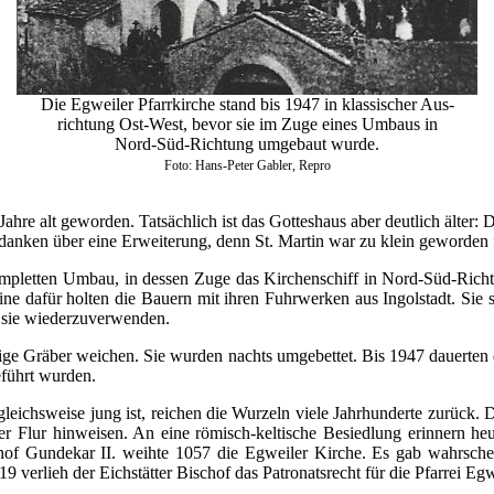
Die Egweiler Pfarrkirche stand bis 1947 in klassischer Aus-
richtung Ost-West, bevor sie im Zuge eines Umbaus in
Nord-Süd-Richtung umgebaut wurde.
Foto: Hans-Peter Gabler, Repro
 Jahre alt geworden. Tatsächlich ist das Gotteshaus aber deutlich älter:
anken über eine Erweiterung, denn St. Martin war zu klein geworden f
kompletten Umbau, in dessen Zuge das Kirchenschiff in Nord-Süd-Richtu
eine dafür holten die Bauern mit ihren Fuhrwerken aus Ingolstadt. Si
m sie wiederzuverwenden.
ge Gräber weichen. Sie wurden nachts umgebettet. Bis 1947 dauerten d
eführt wurden.
eichsweise jung ist, reichen die Wurzeln viele Jahrhunderte zurück. D
er Flur hinweisen. An eine römisch-keltische Besiedlung erinnern he
of Gundekar II. weihte 1057 die Egweiler Kirche. Es gab wahrschei
 verlieh der Eichstätter Bischof das Patronatsrecht für die Pfarrei Eg