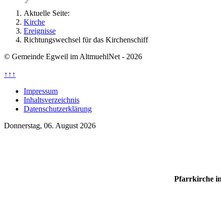
Aktuelle Seite:
Kirche
Ereignisse
Richtungswechsel für das Kirchenschiff
© Gemeinde Egweil im AltmuehlNet - 2026
↑↑↑
Impressum
Inhaltsverzeichnis
Datenschutzerklärung
Donnerstag, 06. August 2026
Pfarrkirche 